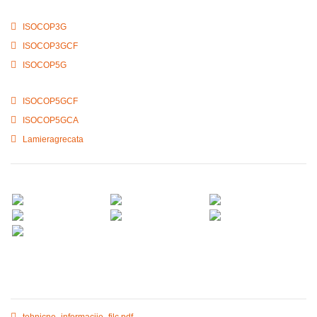
ISOCOP3G
ISOCOP3GCF
ISOCOP5G
ISOCOP5GCF
ISOCOP5GCA
Lamieragrecata
tehnicne_informacije_filc.pdf