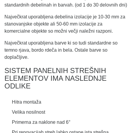
standardnih debelinah in barvah. (od 1 do 30 delovnih dni)
Največkrat uporabljena debelina izolacije je 10-30 mm za
stanovanjske objekte ali 50-60 mm izolacije za
komercialne objekte so možni večji naležni razponi.
Največkrat uporabljena barve ki so tudi standardne so
temno rjava, bordo rdeča in bela. Ostale barve so
doplačljive.
SISTEM PANELNIH STREŠNIH
ELEMENTOV IMA NASLEDNJE
ODLIKE
Hitra montaža
Velika nosilnost
Primerna za naklone nad 6°
Pri renovacijah streh lahko ostane ista strešna