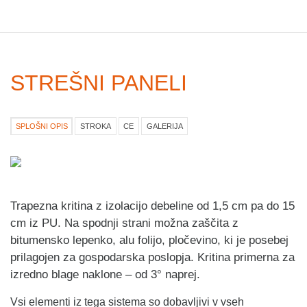
STREŠNI PANELI
SPLOŠNI OPIS
STROKA
CE
GALERIJA
Previous
Ne
Trapezna kritina z izolacijo debeline od 1,5 cm pa do 15
cm iz PU. Na spodnji strani možna zaščita z
bitumensko lepenko, alu folijo, pločevino, ki je posebej
prilagojen za gospodarska poslopja. Kritina primerna za
izredno blage naklone – od 3° naprej.
Vsi elementi iz tega sistema so dobavljivi v vseh