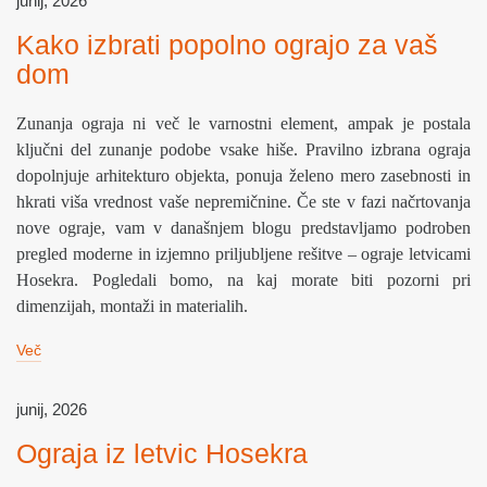
junij, 2026
Kako izbrati popolno ograjo za vaš
dom
Zunanja ograja ni več le varnostni element, ampak je postala
ključni del zunanje podobe vsake hiše. Pravilno izbrana ograja
dopolnjuje arhitekturo objekta, ponuja želeno mero zasebnosti in
hkrati viša vrednost vaše nepremičnine. Če ste v fazi načrtovanja
nove ograje, vam v današnjem blogu predstavljamo podroben
pregled moderne in izjemno priljubljene rešitve – ograje letvicami
Hosekra. Pogledali bomo, na kaj morate biti pozorni pri
dimenzijah, montaži in materialih.
Več
junij, 2026
Ograja iz letvic Hosekra