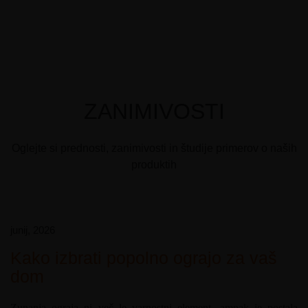
ZANIMIVOSTI
Oglejte si prednosti, zanimivosti in študije primerov o naših
produktih
junij, 2026
Kako izbrati popolno ograjo za vaš
dom
Zunanja ograja ni več le varnostni element, ampak je postala