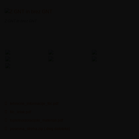
Z GNT in brez GNT
tehnicne_informacije_filc.pdf
filc_letak.pdf
toplotnoizolacijski_materiali.pdf
posevna_streha.zip (.dwg datoteke)