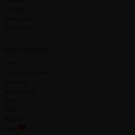
Prispevki
Zaposlitev
Načini plačila
Zanimivosti
NAŠI PRODUKTI
Strehe
Garaže in nadstreški
Kontejnerji
Mobilne hiške
Hiše
Profili
Modular
51
Outlet