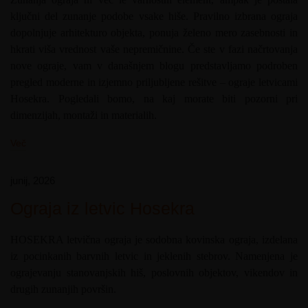
ključni del zunanje podobe vsake hiše. Pravilno izbrana ograja
dopolnjuje arhitekturo objekta, ponuja želeno mero zasebnosti in
hkrati viša vrednost vaše nepremičnine. Če ste v fazi načrtovanja
nove ograje, vam v današnjem blogu predstavljamo podroben
pregled moderne in izjemno priljubljene rešitve – ograje letvicami
Hosekra. Pogledali bomo, na kaj morate biti pozorni pri
dimenzijah, montaži in materialih.
Več
junij, 2026
Ograja iz letvic Hosekra
HOSEKRA letvična ograja je sodobna kovinska ograja, izdelana
iz pocinkanih barvnih letvic in jeklenih stebrov. Namenjena je
ograjevanju stanovanjskih hiš, poslovnih objektov, vikendov in
drugih zunanjih površin.