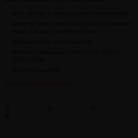
dobro adhezija, ki se s staranjem izdelka ne poslabša
absorpcije zvoka / akustična izolacija duši zvok vodnih
kapljic / zadržuje visokofrekvenčni hrup
toplotna izolacija / termična izolacija
gorljivost v skladu z normo DIN 4102 B1, (ISO-EN
1305-1:20032)
odpornost na bakterije
Preberite si več o GNT inovaciji