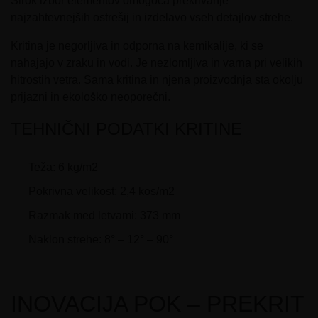
Širok izbor elementov omogoča prekrivanje
najzahtevnejših ostrešij in izdelavo vseh detajlov strehe.
Kritina je negorljiva in odporna na kemikalije, ki se
nahajajo v zraku in vodi. Je nezlomljiva in varna pri velikih
hitrostih vetra. Sama kritina in njena proizvodnja sta okolju
prijazni in ekološko neoporečni.
TEHNIČNI PODATKI KRITINE
Teža: 6 kg/m2
Pokrivna velikost: 2,4 kos/m2
Razmak med letvami: 373 mm
Naklon strehe: 8° – 12° – 90°
INOVACIJA POK – PREKRIT