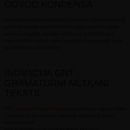
ODVOD KONDENSA
Vsaka Hosekra strešna plošča ima prekrit odvod kondenza
nazaj na zgornjo površino plošče, svojo posebno obliko
namreč omogoča, da višek kondenza, ki nastane pod
samo površino kritine izteka na kritino in ne pod njo, kot je
to značilno za ostale kritine.
INOVACIJA GNT –
GRAMATURNI NETKANI
TEKSTIL
GNT (
gramaturni netkani tekstil
) na pločevini regulira vlago
v prostoru. S tem prepreči kapljanje in škodo, ki lahko
nastane zaradi
spacer kondenzacije vode na hladni pločevini.