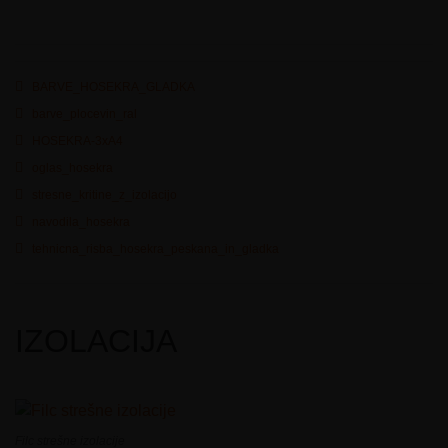
BARVE_HOSEKRA_GLADKA
barve_plocevin_ral
HOSEKRA-3xA4
oglas_hosekra
stresne_kritine_z_izolacijo
navodila_hosekra
tehnicna_risba_hosekra_peskana_in_gladka
IZOLACIJA
Filc strešne izolacije