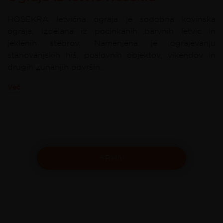
HOSEKRA letvična ograja je sodobna kovinska
ograja, izdelana iz pocinkanih barvnih letvic in
jeklenih stebrov. Namenjena je ograjevanju
stanovanjskih hiš, poslovnih objektov, vikendov in
drugih zunanjih površin.
Več
ARHIV