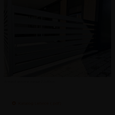
Antracit lamelna ograja 2,3x10cm
Katalog Letvice (.pdf)