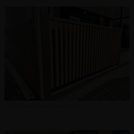
Lamelna ograja imitacija macesen 4x4cm