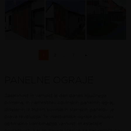
1
2
...
7
►
PANELNE OGRAJE
Zasebnost in varnost je dan danes ključnega
pomena, in namestitev kovinskih panelnih ograj,
izdelanih iz trdnih kovinskih stenskih panelov, je
prava revolucija. Te vsestranske ograje ponujajo
optimalno kombinacijo varnosti in estetske
privlačnosti, kar jih naredi idealne za nepremičnine