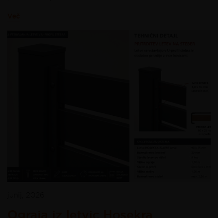
Več
junij, 2026
Ograja iz letvic Hosekra