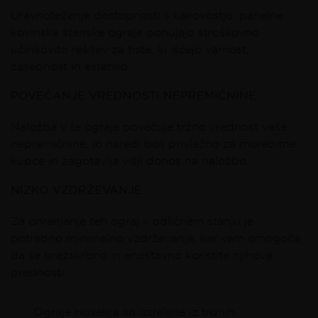
Uravnoteženje dostopnosti s kakovostjo, panelne
kovinske stenske ograje ponujajo stroškovno
učinkovito rešitev za tiste, ki iščejo varnost,
zasebnost in estetiko.
POVEČANJE VREDNOSTI NEPREMIČNINE
Naložba v te ograje povečuje tržno vrednost vaše
nepremičnine, jo naredi bolj privlačno za morebitne
kupce in zagotavlja višji donos na naložbo.
NIZKO VZDRŽEVANJE
Za ohranjanje teh ograj v odličnem stanju je
potrebno minimalno vzdrževanje, kar vam omogoča,
da se brezskrbno in enostavno koristite njihove
prednosti.
Ograje Hosekra so izdelane iz trdnih