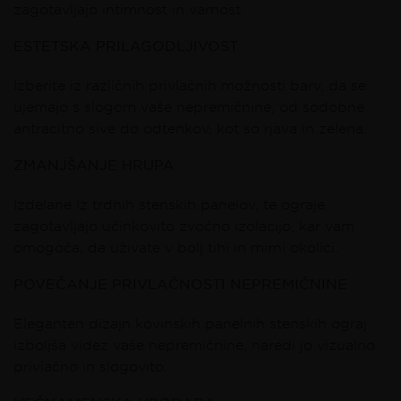
zagotavljajo intimnost in varnost.
ESTETSKA PRILAGODLJIVOST
Izberite iz različnih privlačnih možnosti barv, da se
ujemajo s slogom vaše nepremičnine, od sodobne
antracitno sive do odtenkov, kot so rjava in zelena.
ZMANJŠANJE HRUPA
Izdelane iz trdnih stenskih panelov, te ograje
zagotavljajo učinkovito zvočno izolacijo, kar vam
omogoča, da uživate v bolj tihi in mirni okolici.
POVEČANJE PRIVLAČNOSTI NEPREMIČNINE
Eleganten dizajn kovinskih panelnih stenskih ograj
izboljša videz vaše nepremičnine, naredi jo vizualno
privlačno in slogovito.