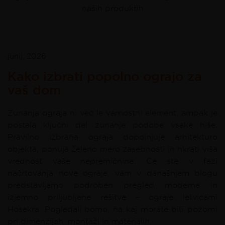
naših produktih
junij, 2026
Kako izbrati popolno ograjo za
vaš dom
Zunanja ograja ni več le varnostni element, ampak je
postala ključni del zunanje podobe vsake hiše.
Pravilno izbrana ograja dopolnjuje arhitekturo
objekta, ponuja želeno mero zasebnosti in hkrati viša
vrednost vaše nepremičnine. Če ste v fazi
načrtovanja nove ograje, vam v današnjem blogu
predstavljamo podroben pregled moderne in
izjemno priljubljene rešitve – ograje letvicami
Hosekra. Pogledali bomo, na kaj morate biti pozorni
pri dimenzijah, montaži in materialih.