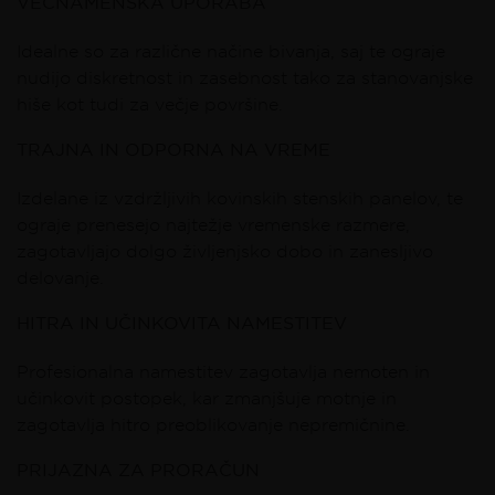
VEČNAMENSKA UPORABA
Idealne so za različne načine bivanja, saj te ograje
nudijo diskretnost in zasebnost tako za stanovanjske
hiše kot tudi za večje površine.
TRAJNA IN ODPORNA NA VREME
Izdelane iz vzdržljivih kovinskih stenskih panelov, te
ograje prenesejo najtežje vremenske razmere,
zagotavljajo dolgo življenjsko dobo in zanesljivo
delovanje.
HITRA IN UČINKOVITA NAMESTITEV
Profesionalna namestitev zagotavlja nemoten in
učinkovit postopek, kar zmanjšuje motnje in
zagotavlja hitro preoblikovanje nepremičnine.
PRIJAZNA ZA PRORAČUN