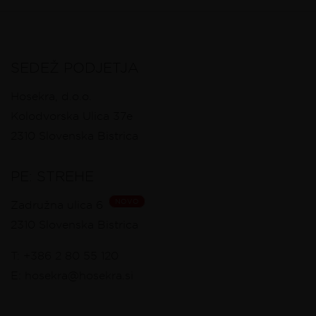
SEDEŽ PODJETJA
Hosekra, d.o.o.
Kolodvorska Ulica 37e
2310
Slovenska Bistrica
PE: STREHE
NOVO
Zadružna ulica 6
2310
Slovenska Bistrica
T:
+386 2 80 55 120
E:
hosekra@hosekra.si