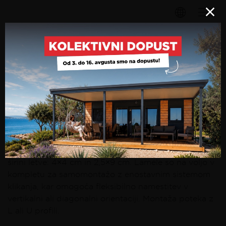
LETVICE
LAMELNE LETVICE
Lamelne letve za ograje in predelne stene
proizvajamo v prilagojenih dolžinah, skladno z
željami naročnika. Ponujamo dve standardizirani
širini letve: 4×4 cm in 2,5×9 cm. Lamele so na voljo v
kompletu za samomontažo z enostavnim sistemom
klikanja, kar omogoča fleksibilno namestitev v
vertikalni ali diagonalni orientaciji. Montaža poteka z
L ali U profili.