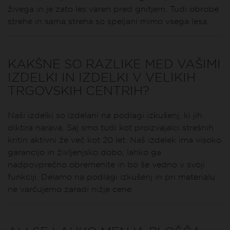
živega in je zato les varen pred gnitjem. Tudi obrobe
strehe in sama streha so speljani mimo vsega lesa.
KAKŠNE SO RAZLIKE MED VAŠIMI
IZDELKI IN IZDELKI V VELIKIH
TRGOVSKIH CENTRIH?
Naši izdelki so izdelani na podlagi izkušenj, ki jih
diktira narava. Saj smo tudi kot proizvajalci strešnih
kritin aktivni že več kot 20 let. Naš izdelek ima visoko
garancijo in življenjsko dobo, lahko ga
nadpovprečno obremenite in bo še vedno v svoji
funkciji. Delamo na podlagi izkušenj in pri materialu
ne varčujemo zaradi nižje cene.