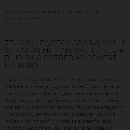
Obe različici sta dobavljivi. Velikost vrat je
maksimalno 5 m.
ZELO MI JE VŠEČ LOPA NA VAŠIH
SLIKAH IN ME ZANIMA TEŽA, KER
BI JO BILO POTREBNO ODNESTI
NA HRIB?
Lopo lahko odnesete v hrib, ker je manjših dimenzij
kot garaža. Lopa je odgovor na neučinkovite vrtne
ute, ki jih imamo doma. Njena vrata se odpirajo na
strop, zato jo je mogoče napolniti do vrha. Vrata so
tudi tako široka kot sama lopa, zato je vse pregledno
in prostorno. Temelji so dvakrat zaščiteni (prvič z
vročecinkanimi profili in nato še z plastificirano
obrobo), kar pomeni, da vam vlaga ne pride do