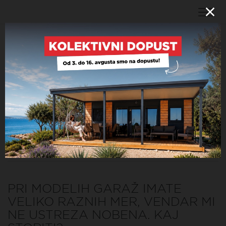
POGOSTA VPRAŠANJA
KAKO JE S PREVOZOM PRI
NAJEMU GARAŽE?
Lahko si sami naročite tovornjak z dvigalko v lastni
režiji ali pa vam garažo pripeljemo mi.
PRI MODELIH GARAŽ IMATE
VELIKO RAZNIH MER, VENDAR MI
NE USTREZA NOBENA. KAJ