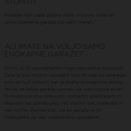
STORITI?
Podajte nam vaše želene mere in bomo videli ali
lahko izdelamo garažo po vaših merah.
ALI IMATE NA VOLJO SAMO
ENOKAPNE GARAŽE?
Profili, ki jih uporabljamo imajo zelo velike nosilnosti.
Zato je bilo možno uporabiti tudi en kap za katerega
smo se tudi odločili, ker je streha enokapnice skoraj
ravna, se lahko garaža uporabi za vsemogoče stvari.
Dvokapnice smo prepustili domačim graditeljem in
tesarjem saj potrebujejo več statike, več materiala in
več kritine. Želimo tudi, da so garaže, ki jih
izdelujemo za vas, vsestransko uporabne!