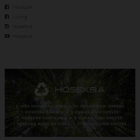
Modular
Living
Hosekra
Hosekra