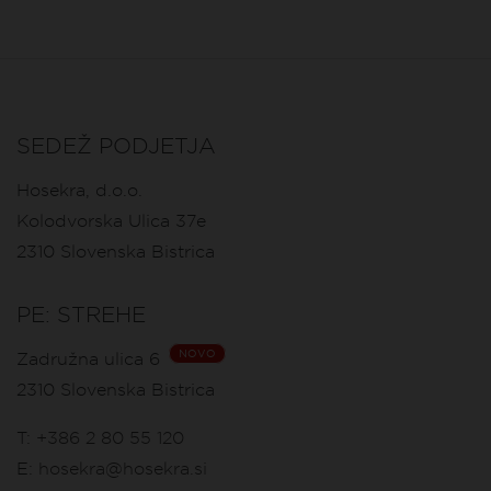
SEDEŽ PODJETJA
Hosekra, d.o.o.
Kolodvorska Ulica 37e
2310
Slovenska Bistrica
PE: STREHE
NOVO
Zadružna ulica 6
2310
Slovenska Bistrica
T:
+386 2 80 55 120
E:
hosekra@hosekra.si