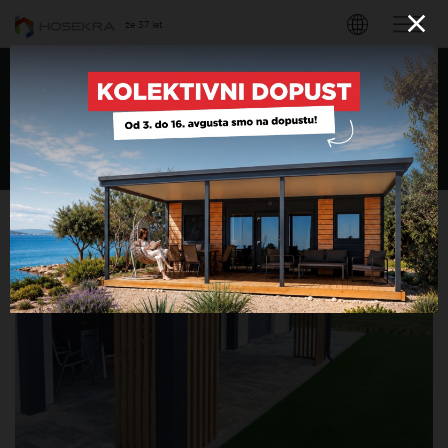
že 37 let
Eleganten nadstrešek za
teraso