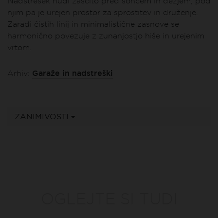
Nadstrešek nudi zaščito pred soncem in dežjem, pod
njim pa je urejen prostor za sprostitev in druženje.
Zaradi čistih linij in minimalistične zasnove se
harmonično povezuje z zunanjostjo hiše in urejenim
vrtom.
Garaže in nadstreški
Arhiv:
ZANIMIVOSTI
OGLEJTE SI TUDI