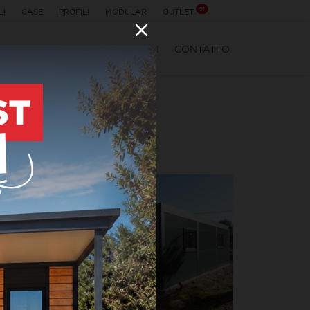
51
LI
CASE
PROFILI
MODULAR
OUTLET
ES CON ISOLAMENTO
PREZZI
CONTATTO
ENTO