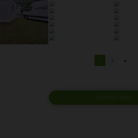
1
2
►
CONTATTACI