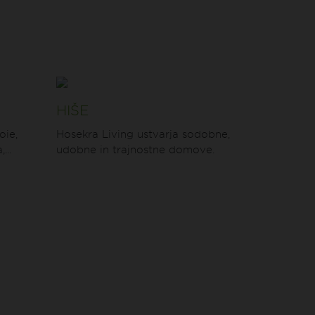
HIŠE
oie,
Hosekra Living ustvarja sodobne,
...
udobne in trajnostne domove.