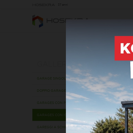
37 anni
G
GALLERIA
GARAGE SINGOLO
DOPPIO GARAGE
GARAGES CON PORTE ROLL-UP
GARAGES CON ISOLAMENTO
GAREGGI A SCHIERA