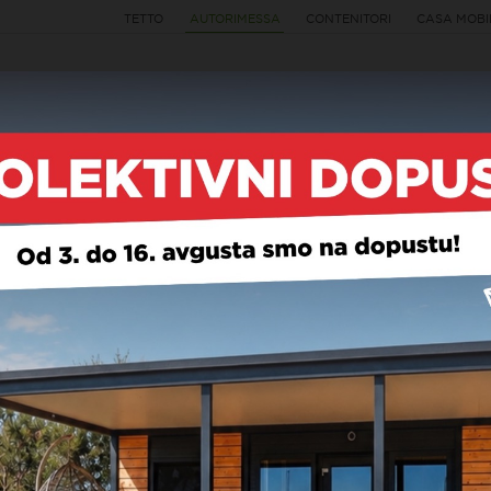
TETTO
AUTORIMESSA
CONTENITORI
CASA MOBI
CIRCA GAREGGI
GALLERIA
GARAG
ARAGES CON ISOLAM