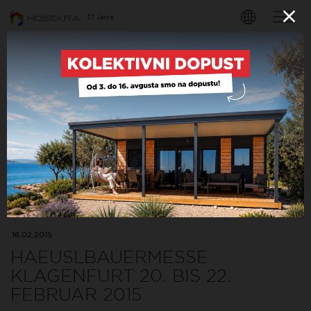
37 Jahre
NACHRICHTEN
16.02.2015
SPENGLER FACHJOURNAL
01/2015
Spengler Fachjournal 01/2015
16.02.2015
HAEUSLBAUERMESSE
KLAGENFURT 20. BIS 22.
FEBRUAR 2015